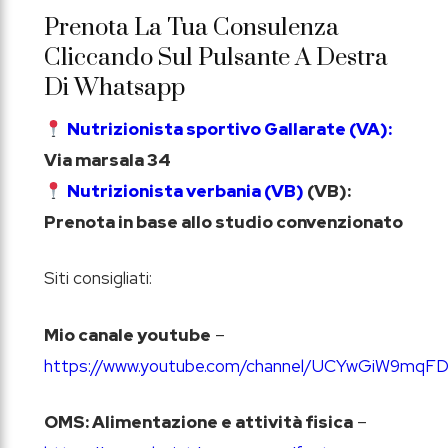
Prenota La Tua Consulenza
Cliccando Sul Pulsante A Destra
Di Whatsapp
Nutrizionista sportivo Gallarate (VA):
Via marsala 34
Nutrizionista verbania (VB)
(VB):
Prenota in base allo studio convenzionato
Siti consigliati:
Mio canale youtube
–
https://www.youtube.com/channel/UCYwGiW9mq
OMS: Alimentazione e attività fisica
–