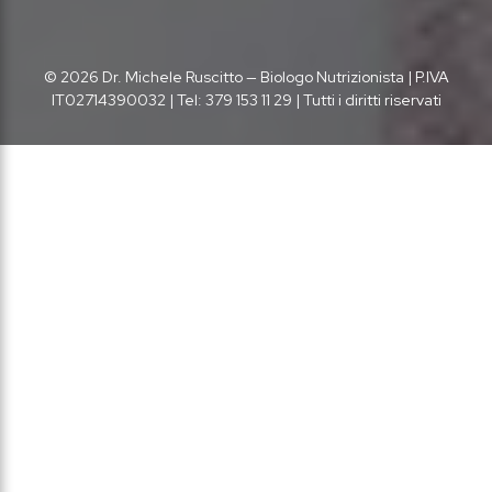
© 2026 Dr. Michele Ruscitto — Biologo Nutrizionista | P.IVA
IT02714390032 | Tel: 379 153 11 29 | Tutti i diritti riservati