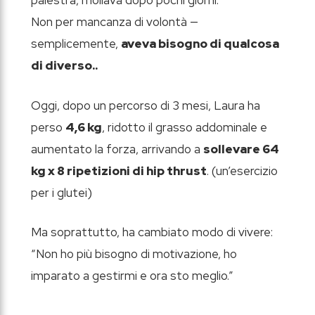
palestra, mollava dopo pochi giorni.
Non per mancanza di volontà —
semplicemente,
aveva bisogno di qualcosa
di diverso..
Oggi, dopo un percorso di 3 mesi, Laura ha
perso
4,6 kg
, ridotto il grasso addominale e
aumentato la forza, arrivando a
sollevare 64
kg x 8 ripetizioni di hip thrust
. (un’esercizio
per i glutei)
Ma soprattutto, ha cambiato modo di vivere:
“Non ho più bisogno di motivazione, ho
imparato a gestirmi e ora sto meglio.”