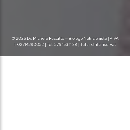
© 2026 Dr. Michele Ruscitto — Biologo Nutrizionista | P.IVA
IT02714390032 | Tel: 379 153 11 29 | Tutti i diritti riservati